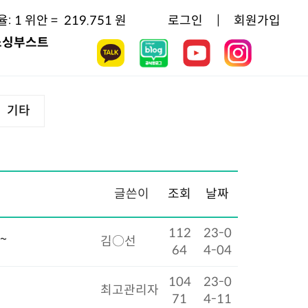
율:
1 위안 =
219.751
원
로그인
|
회원가입
소싱부스트
기타
글쓴이
조회
날짜
112
23-0
~
김○선
64
4-04
104
23-0
최고관리자
71
4-11