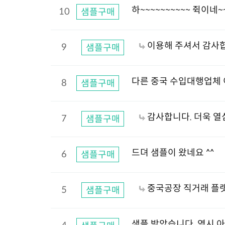
하~~~~~~~~~~ 쥑이네~
10
샘플구매
이용해 주셔서 감사합
9
샘플구매
다른 중국 수입대행업체 
8
샘플구매
감사합니다. 더욱 열
7
샘플구매
드뎌 샘플이 왔네요 ^^
6
샘플구매
중국공장 직거래 플랫
5
샘플구매
샘플 받았습니다. 역시 