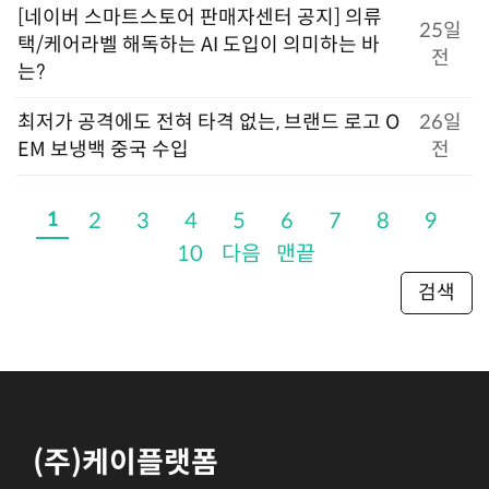
[네이버 스마트스토어 판매자센터 공지] 의류
25일
택/케어라벨 해독하는 AI 도입이 의미하는 바
전
는?
최저가 공격에도 전혀 타격 없는, 브랜드 로고 O
26일
EM 보냉백 중국 수입
전
1
2
3
4
5
6
7
8
9
10
다음
맨끝
검색
(주)케이플랫폼